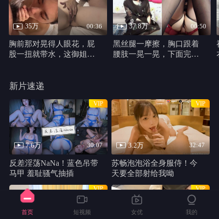
35万
37.8万
00:36
00:50
胸前那对晃得人眼花，屁
黑丝腿一摩擦，胸口跟着
股一扭就带水，这御姐身
腰肢一晃一晃，下面完全
材真他妈犯规
不遮，动作又浪又自然。
新片速递
VIP
VIP
7.6万
3.2万
30:07
32:47
反差淫荡NaNa！蓝色吊带
苏畅泡泡浴全身服侍！今
马甲 羞耻骚气抽插
天要全部射给我呦
VIP
VIP
首页
短视频
女优
我的